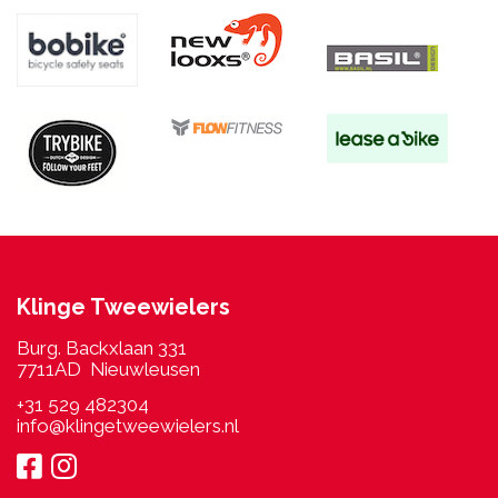
Klinge Tweewielers
Burg. Backxlaan 331
7711AD Nieuwleusen
+31 529 482304
info@klingetweewielers.nl