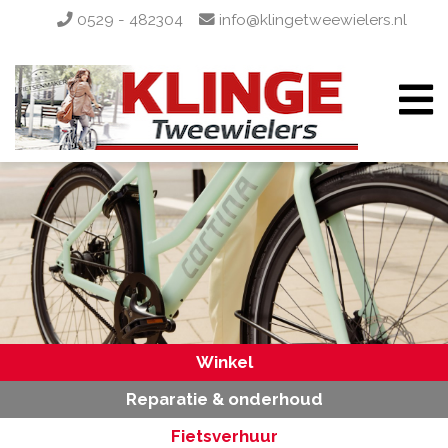
0529 - 482304
info@klingetweewielers.nl
Winkel
Reparatie & onderhoud
Fietsverhuur