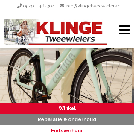
0529 - 482304
info@klingetweewielers.nl
Winkel
Reparatie & onderhoud
Fietsverhuur