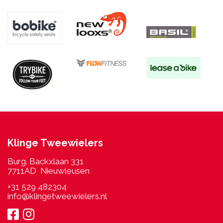
Klinge Tweewielers
Burg. Backxlaan 331
7711AD Nieuwleusen
+31 529 482304
info@klingetweewielers.nl