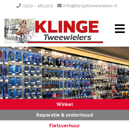
0529 - 482304
info@klingetweewielers.nl
Winkel
Reparatie & onderhoud
Fietsverhuur