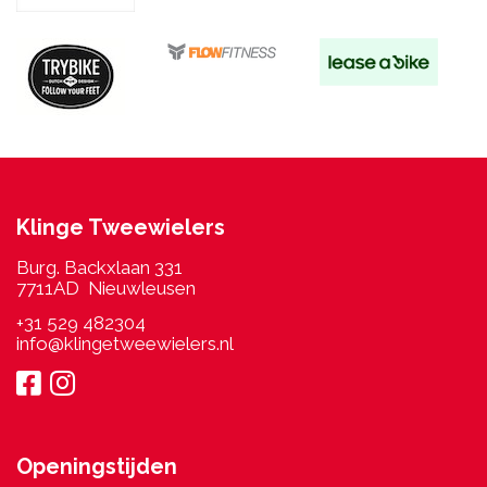
Klinge Tweewielers
Burg. Backxlaan 331
7711AD Nieuwleusen
+31 529 482304
info@klingetweewielers.nl
Openingstijden