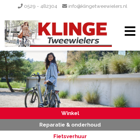
0529 - 482304
info@klingetweewielers.nl
Winkel
Reparatie & onderhoud
Fietsverhuur