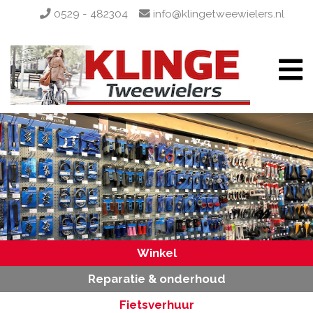
0529 - 482304
info@klingetweewielers.nl
Winkel
Reparatie & onderhoud
Fietsverhuur