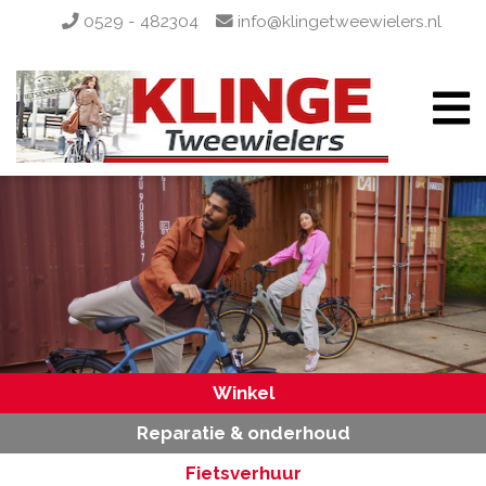
0529 - 482304
info@klingetweewielers.nl
Winkel
Reparatie & onderhoud
Fietsverhuur