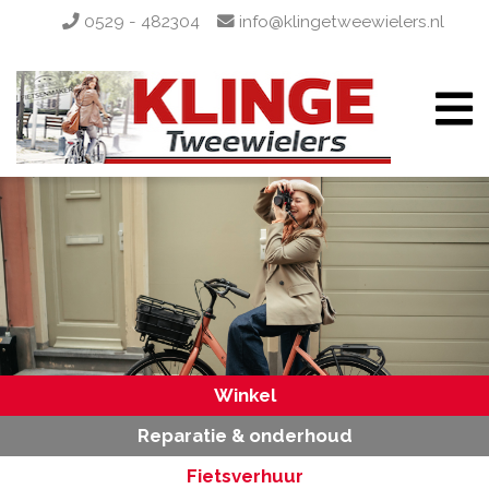
0529 - 482304
info@klingetweewielers.nl
Winkel
Reparatie & onderhoud
Fietsverhuur