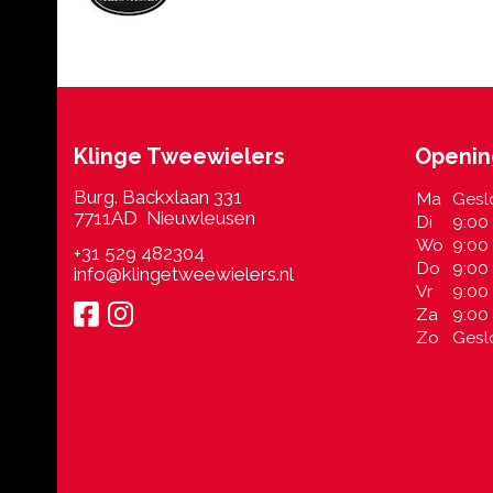
Klinge Tweewielers
Openin
Burg. Backxlaan 331
Ma
Gesl
7711AD Nieuwleusen
Di
9:00 
Wo
9:00 
+31 529 482304
Do
9:00 
info@klingetweewielers.nl
Vr
9:00 
Za
9:00 
Zo
Gesl