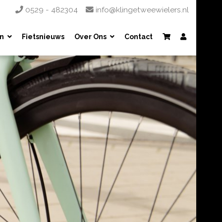
0529 - 482304
info@klingetweewielers.nl
n
Fietsnieuws
Over Ons
Contact