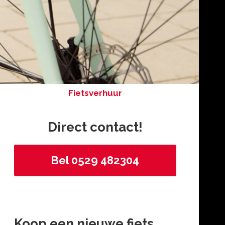
Fietsverhuur
Direct contact!
Bel 0529 482304
Koop een nieuwe fiets