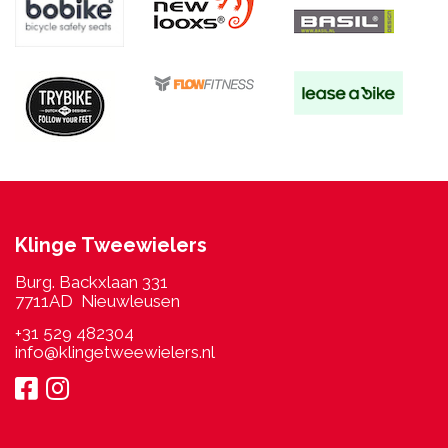
Klinge Tweewielers
Burg. Backxlaan 331
7711AD Nieuwleusen
+31 529 482304
info@klingetweewielers.nl