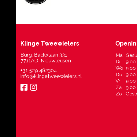
Klinge Tweewielers
Openin
Burg. Backxlaan 331
Ma
Gesl
7711AD Nieuwleusen
Di
9:00 
Wo
9:00 
+31 529 482304
Do
9:00 
info@klingetweewielers.nl
Vr
9:00 
Za
9:00 
Zo
Gesl