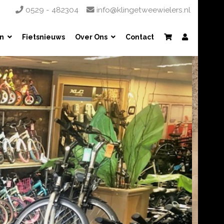
0529 - 482304
info@klingetweewielers.nl
n
Fietsnieuws
Over Ons
Contact