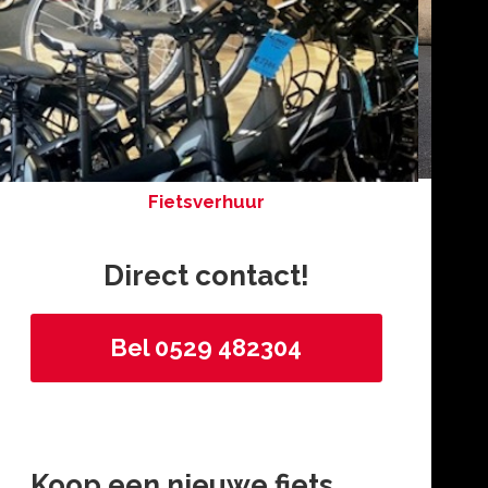
Fietsverhuur
Direct contact!
Bel 0529 482304
Koop een nieuwe fiets