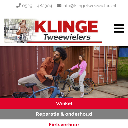
0529 - 482304
info@klingetweewielers.nl
Winkel
Reparatie & onderhoud
Fietsverhuur