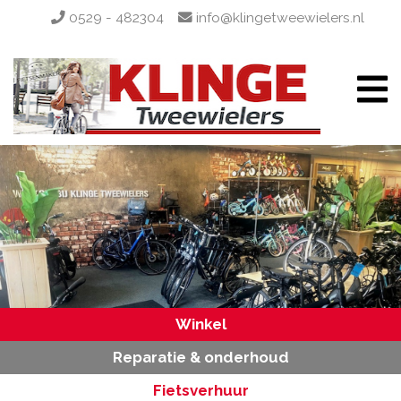
0529 - 482304
info@klingetweewielers.nl
Winkel
Reparatie & onderhoud
Fietsverhuur