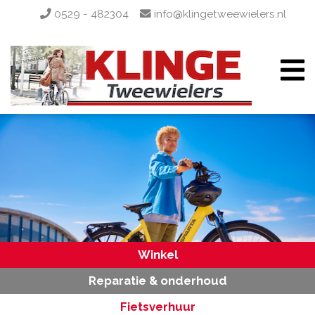
0529 - 482304
info@klingetweewielers.nl
Winkel
Reparatie & onderhoud
Fietsverhuur