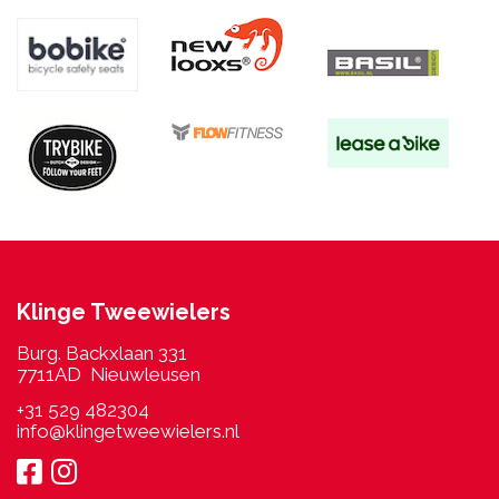
Klinge Tweewielers
Burg. Backxlaan 331
7711AD Nieuwleusen
+31 529 482304
info@klingetweewielers.nl