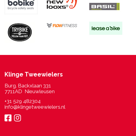
Klinge Tweewielers
Burg. Backxlaan 331
7711AD Nieuwleusen
+31 529 482304
info@klingetweewielers.nl