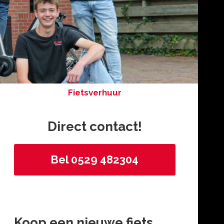
Fietsverhuur
Direct contact!
Bel 0529 482304
Koop een nieuwe fiets