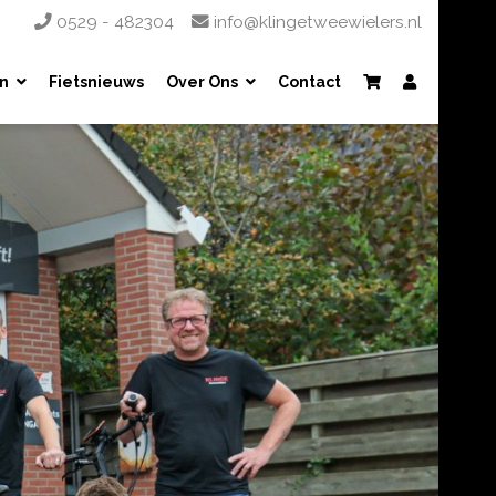
0529 - 482304
info@klingetweewielers.nl
n
Fietsnieuws
Over Ons
Contact