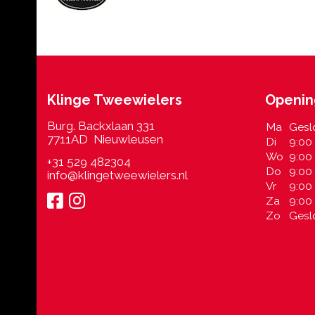
Klinge Tweewielers
Openin
Burg. Backxlaan 331
Ma
Gesl
7711AD Nieuwleusen
Di
9:00 
Wo
9:00 
+31 529 482304
Do
9:00 
info@klingetweewielers.nl
Vr
9:00 
Za
9:00 
Zo
Gesl