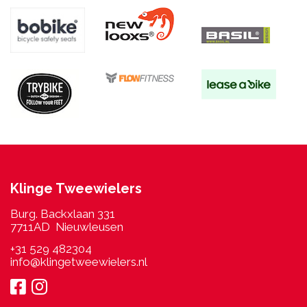
Klinge Tweewielers
Burg. Backxlaan 331
7711AD Nieuwleusen
+31 529 482304
info@klingetweewielers.nl