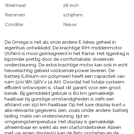
Wielmaat
28 inch
Remmen
schijfrem
Conditie
Nieuw
De Omega is net als onze andere E-bikes geheel in
eigenhuis ontwikkeld. De krachtige RIH-middenmotor
(70Nm) is mooi geïntegreerd in het frame. Het rijgedrag is
bijzonder prettig door de comfortabele, vloeiende
ondersteuning. De extra krachtige motor kan ook in echt
heuvelachtig gebied voldoende power leveren. De
batterij (Lithium-ion polymeer) heeft een capaciteit van
ruim 500 Wh (36V x 14 Ah). Doordat het totale systeem
efficiënt ontworpen is, staat dit garant voor een groot
bereik. Bij gemiddeld gebruik is 80 km gemakkelijk
haalbaar, bij gunstige omstandigheden is zelfs een
afstand van 150 km haalbaar. Op het luxe display kunt u
alle relevante gegevens zien, zoals onder andere: batterij
lading, mate van ondersteuning, tijd en
omgevingstemperatuur. Het display is gemakkelijk
afneembaar en werkt als een startonderbreker. Alleen
met uw eigen display(s) kan de fiets opstarten en de