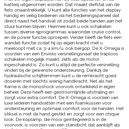
batterij uitgenomen worden. Dat maakt diefstal van de
fiets onaantrekkelijk. U kunt alle functies van het display
handig en veilig bedienen via het bedieningspaneel dat
direct naast het handvat zit zodat beide handen aan het
stuur kunnen blijven. Hiermee kunt u ook schakelen
tussen diverse rijprogrammas waaronder cruise control,
en de power functie oproepen. Verder heeft de fiets een
wandel-functie zodat hij op eigen kracht met u
meeloopt met ca. 3-4 km/u, ook bergop. De X-Omega is
voorzien van een Enviolo versnellingsnaaf die traploos
schakelen mogelijk maakt, zelfs als de motor
ingeschakeld is. Zo kunt u altijd de perfecte versnelling
vinden bij de gewenste ondersteuning. Dankzij de
hydraulische schijfremmen kunt u de remkracht goed
doseren met slechts weinig handkracht. Net als het
frame is de monoshock voorvork ontwikkeld in eigen
beheer. Deze heeft een gestroomlijnde uitstraling en
zorgt voor extra comfort. De X-Omega is voorzien van
luxe lederen handvatten met een foamkussen voor
ondersteuning en optimaal comfort voor de handen. Het
stiksel is met de hand gestikt en zorgt voor een chique
look. De koplamp, die mooi geïntegreerd is in de
voorvork, is voorzien van een standlicht dat aanblijft als