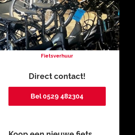
Fietsverhuur
Direct contact!
Bel 0529 482304
Koop een nieuwe fiets