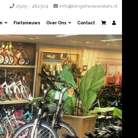
0529 - 482304
info@klingetweewielers.nl
n
Fietsnieuws
Over Ons
Contact