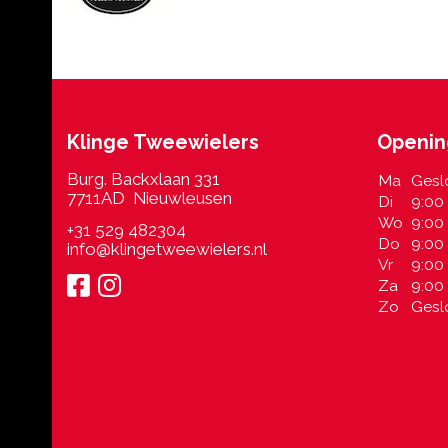
Klinge Tweewielers
Openin
Burg. Backxlaan 331
Ma
Gesl
7711AD Nieuwleusen
Di
9:00 
Wo
9:00 
+31 529 482304
Do
9:00 
info@klingetweewielers.nl
Vr
9:00 
Za
9:00 
Zo
Gesl