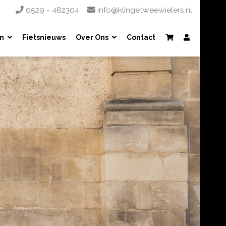
0529 - 482304
info@klingetweewielers.nl
n
Fietsnieuws
Over Ons
Contact