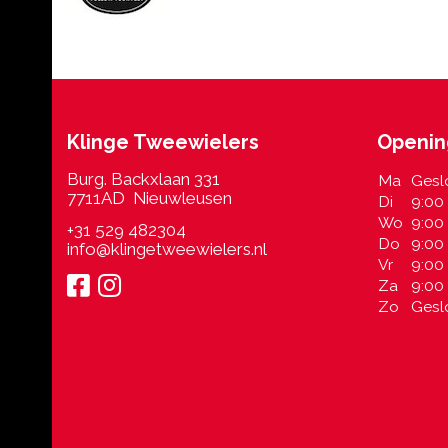
Klinge Tweewielers
Openin
Burg. Backxlaan 331
Ma
Gesl
7711AD Nieuwleusen
Di
9:00 
Wo
9:00 
+31 529 482304
Do
9:00 
info@klingetweewielers.nl
Vr
9:00 
Za
9:00 
Zo
Gesl