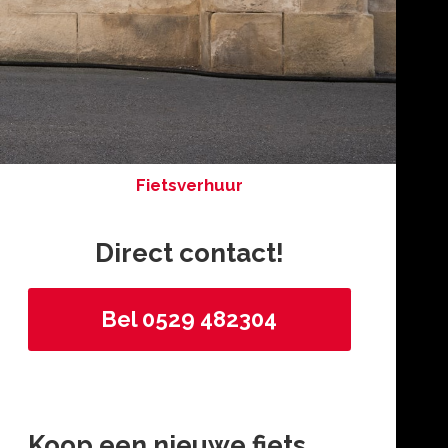
Fietsverhuur
Direct contact!
Bel 0529 482304
Koop een nieuwe fiets