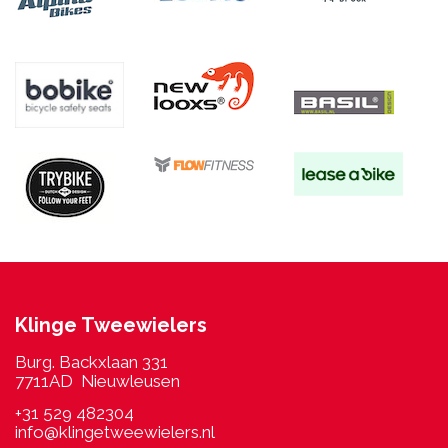
Klinge Tweewielers
Burg. Backxlaan 331
7711AD Nieuwleusen
+31 529 482304
info@klingetweewielers.nl