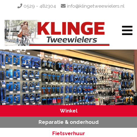
0529 - 482304
info@klingetweewielers.nl
Winkel
Reparatie & onderhoud
Fietsverhuur