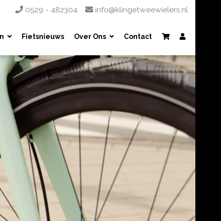
0529 - 482304
info@klingetweewielers.nl
n
Fietsnieuws
Over Ons
Contact