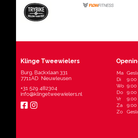
Klinge Tweewielers
Openin
Burg. Backxlaan 331
Ma
Gesl
7711AD Nieuwleusen
Di
9:00 
Wo
9:00 
+31 529 482304
Do
9:00 
info@klingetweewielers.nl
Vr
9:00 
Za
9:00 
Zo
Gesl