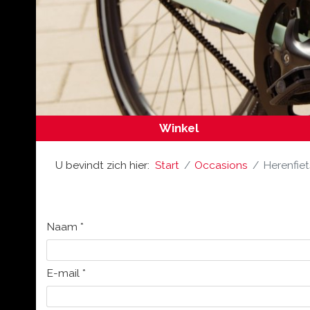
Winkel
U bevindt zich hier:
Start
Occasions
Herenfie
Naam
*
E-mail
*