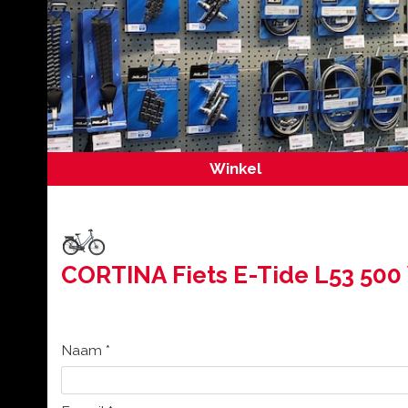
Winkel
CORTINA Fiets E-Tide L53 50
Naam
*