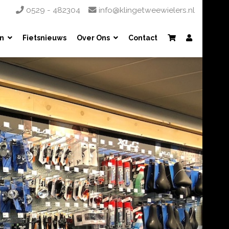
0529 - 482304
info@klingetweewielers.nl
n
Fietsnieuws
Over Ons
Contact