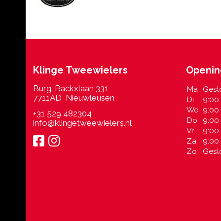
Klinge Tweewielers
Openin
Burg. Backxlaan 331
Ma
Gesl
7711AD Nieuwleusen
Di
9:00 
Wo
9:00 
+31 529 482304
Do
9:00 
info@klingetweewielers.nl
Vr
9:00 
Za
9:00 
Zo
Gesl