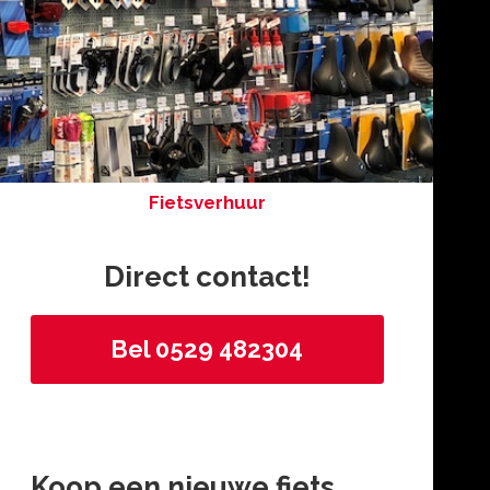
Fietsverhuur
Direct contact!
Bel 0529 482304
Koop een nieuwe fiets