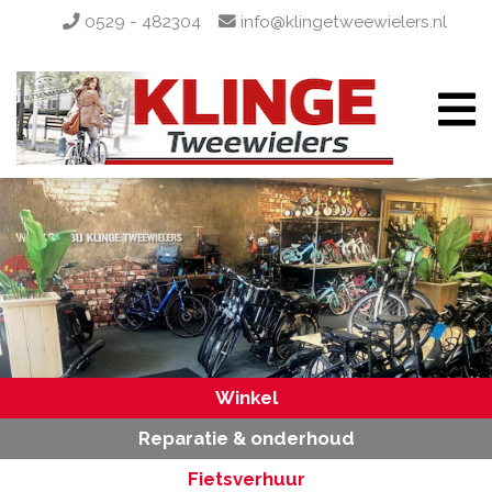
0529 - 482304
info@klingetweewielers.nl
Winkel
Reparatie & onderhoud
Fietsverhuur