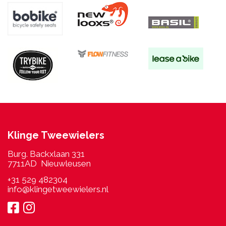
Klinge Tweewielers
Burg. Backxlaan 331
7711AD Nieuwleusen
+31 529 482304
info@klingetweewielers.nl